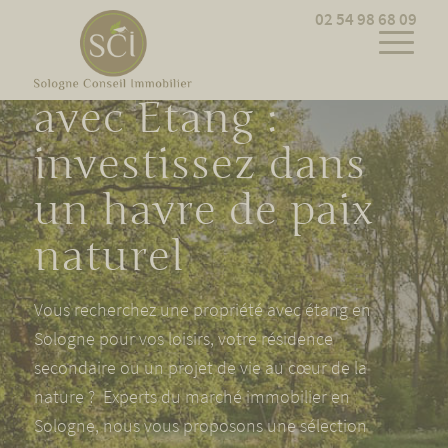
Cookies management panel
02 54 98 68 09
Propriété Sologne
avec Étang :
investissez dans
un havre de paix
naturel
Vous recherchez une propriété avec étang en
Sologne pour vos loisirs, votre résidence
secondaire ou un projet de vie au cœur de la
nature ? Experts du marché immobilier en
Sologne, nous vous proposons une sélection