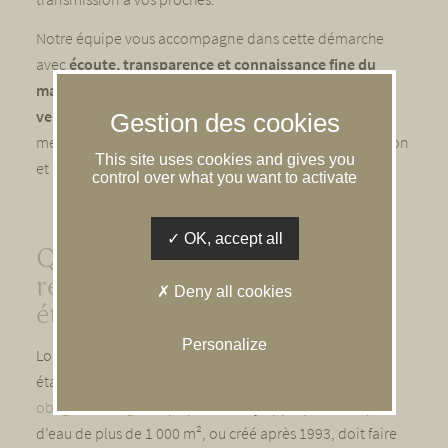
Notre équipe vous accompagne dans cette démarche
avec
écoute, transparence et connaissance fine du
marché solognot, que vous souhaitez acheter ou
vendre votre bien !
Chaque projet est unique, et nous
mettons un point d’honneur à vous guider avec attention
This site uses cookies and gives you
et précision.
control over what you want to activate
OK, accept all
Quelles sont les
réglementations pour les
Deny all cookies
étangs en Sologne ?
Personalize
Lorsque vous envisagez l’achat d’une propriété avec
étang en Sologne, il est important de connaître les
obligations légales
qui peuvent s’y appliquer. Tout plan
d’eau de plus de 1 000 m², ou créé après 1993, doit faire