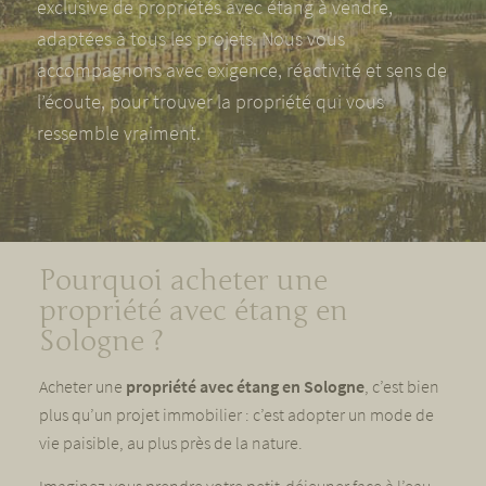
exclusive de propriétés avec étang à vendre,
adaptées à tous les projets. Nous vous
accompagnons avec exigence, réactivité et sens de
l’écoute, pour trouver la propriété qui vous
ressemble vraiment.
Pourquoi acheter une
propriété avec étang en
Sologne ?
Acheter une
propriété avec étang en Sologne
, c’est bien
plus qu’un projet immobilier : c’est adopter un mode de
vie paisible, au plus près de la nature.
Imaginez-vous prendre votre petit-déjeuner face à l’eau,