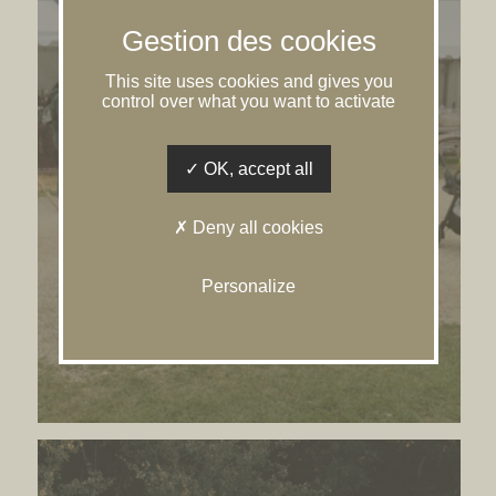
This site uses cookies and gives you
control over what you want to activate
OK, accept all
Sully-sur-Loire – Fête de la
Sange – 2025
Deny all cookies
Personalize