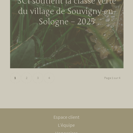
SCI soutient la classe verte
du village de Souvigny-en-
Sologne – 2025
1
2
3
4
Page 1 sur 4
Espace client
L’équipe