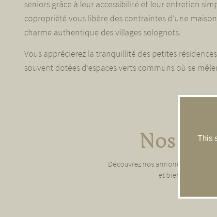
seniors grâce à leur accessibilité et leur entretien simp
copropriété vous libère des contraintes d’une maison
charme authentique des villages solognots.
Vous apprécierez la tranquillité des petites résidences
souvent dotées d’espaces verts communs où se mêlent 
Nos ann
This 
Découvrez nos annonces de vente 
et bien d’autres e