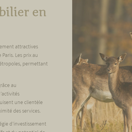
bilier en
sement attractives
aris. Les prix au
étropoles, permettant
grâce au
activités
isent une clientèle
ximité des services.
égie d’investissement