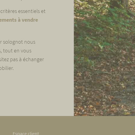
ritères essentiels et
ements à vendre
r solognot nous
, tout en vous
sitez pas à échanger
bilier.
Espace client