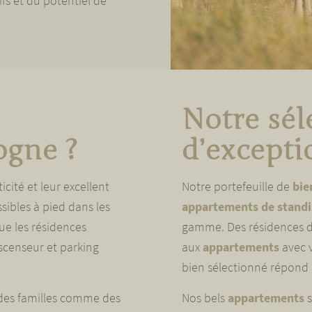
fs et du potentiel de
Notre sél
ogne ?
d’except
icité et leur excellent
Notre portefeuille de
bie
sibles à pied dans les
appartements de stand
que les résidences
gamme. Des résidences d
scenseur et parking
aux
appartements
avec 
bien sélectionné répond 
des familles comme des
Nos bels
appartements
s