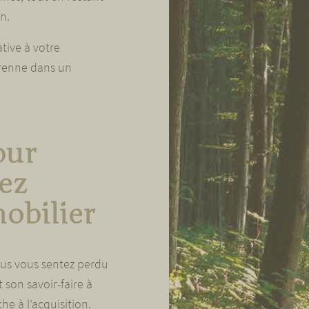
n.
tive à votre
pérenne dans un
our
tez
obilier
ous vous sentez perdu
son savoir-faire à
e à l’acquisition.