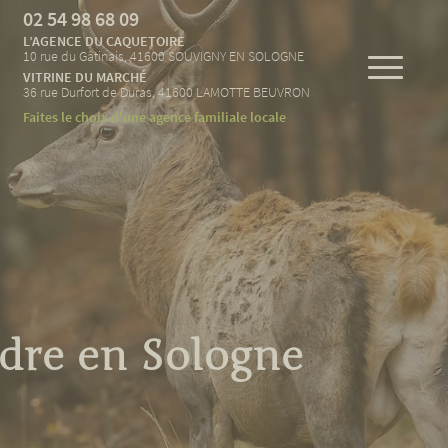
02 54 98 68 09
L’AGENCE DU CAQUETOIRE
10 rue du Gâtinais, 41600 SOUVIGNY EN SOLOGNE
VITRINE DU MARCHÉ
36 rue Durfort de Duras, 41600 LAMOTTE BEUVRON
Faites le choix d'une agence familiale locale
ndre en Sologne