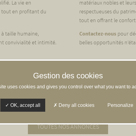
lifié. La vie en
matériaux nobles et leur
 tout en profitant du
respectueuses du patrimo
tout en offrant le confo
 à taille humaine,
Contactez-nous
pour déc
convivialité et intimité.
belles opportunités n’éta
onces d’appartements 
site uses cookies and gives you control over what you want to ac
d’appartements en Sologne. Romorantin-Lanthenay, Lamotte-Beuvro
OK, accept all
Deny all cookies
Personalize
ncore ! Retrouvez tous nos biens disponibles dans l’ensemble du territ
TOUTES NOS ANNONCES