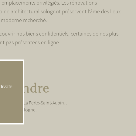
s emplacements privilégiés. Les rénovations
ine architectural solognot préservent l’âme des lieux
rt moderne recherché.
ouvrir nos biens confidentiels, certaines de nos plus
nt pas présentées en ligne.
à vendre
tivate
n, Salbris, La Ferté-Saint-Aubin…
oire de la Sologne.