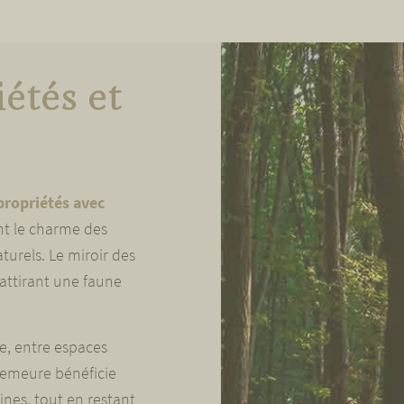
étés et
propriétés avec
nt le charme des
turels. Le miroir des
 attirant une faune
e, entre espaces
 demeure bénéficie
ines, tout en restant