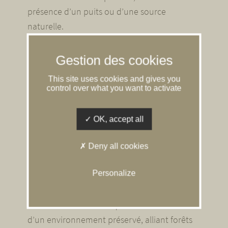
présence d’un puits ou d’une source
naturelle.
Propriétés de chasse
Acquérir une
propriété de chasse en
This site uses cookies and gives you
control over what you want to activate
Sologne
vous permet de conjuguer passion
cynégétique et art de vivre d’exception. Notre
OK, accept all
sélection de
territoires cynégétiques
s’étend
sur des surfaces variées, adaptées à vos
Deny all cookies
ambitions de chasse et d’agrément.
Personalize
La qualité du biotope, primordiale dans votre
choix, fait l’objet d’une attention particulière
lors de nos visites. Chaque
domaine
bénéficie
d’un environnement préservé, alliant forêts