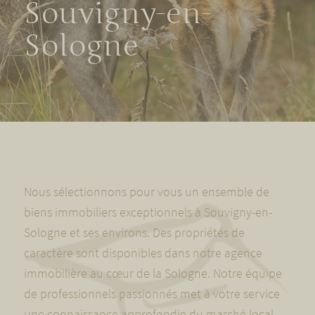
Souvigny-en-
Sologne
Nous sélectionnons pour vous un ensemble de
biens immobiliers exceptionnels à Souvigny-en-
Sologne et ses environs. Des propriétés de
caractère sont disponibles dans notre agence
immobilière au cœur de la Sologne. Notre équipe
de professionnels passionnés met à votre service
une connaissance approfondie du marché local