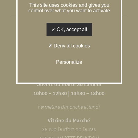
This site uses cookies and gives you
Gestion des cookies
control over what you want to activate
SOLOGNE CONSEIL IMMOBILIER
OK, accept all
L’agence du Caquetoire
Deny all cookies
10 RUE DU GÂTINAIS
41600 SOUVIGNY EN SOLOGNE
Personalize
02 54 98 68 09
Ouvert du mardi au samedi
10h00 – 12h30 | 13h30 – 18h00
Fermeture dimanche et lundi
Vitrine du Marché
36 rue Durfort de Duras