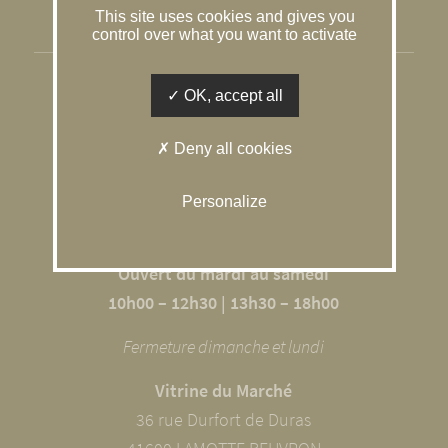
This site uses cookies and gives you
Gestion des cookies
control over what you want to activate
SOLOGNE CONSEIL IMMOBILIER
OK, accept all
L’agence du Caquetoire
Deny all cookies
10 RUE DU GÂTINAIS
41600 SOUVIGNY EN SOLOGNE
Personalize
02 54 98 68 09
Ouvert du mardi au samedi
10h00 – 12h30 | 13h30 – 18h00
Fermeture dimanche et lundi
Vitrine du Marché
36 rue Durfort de Duras