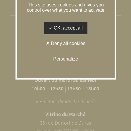
This site uses cookies and gives you
Gestion des cookies
control over what you want to activate
SOLOGNE CONSEIL IMMOBILIER
OK, accept all
L’agence du Caquetoire
Deny all cookies
10 RUE DU GÂTINAIS
41600 SOUVIGNY EN SOLOGNE
Personalize
02 54 98 68 09
Ouvert du mardi au samedi
10h00 – 12h30 | 13h30 – 18h00
Fermeture dimanche et lundi
Vitrine du Marché
36 rue Durfort de Duras