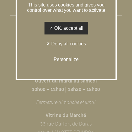
This site uses cookies and gives you
Gestion des cookies
control over what you want to activate
SOLOGNE CONSEIL IMMOBILIER
OK, accept all
L’agence du Caquetoire
Deny all cookies
10 RUE DU GÂTINAIS
41600 SOUVIGNY EN SOLOGNE
Personalize
02 54 98 68 09
Ouvert du mardi au samedi
10h00 – 12h30 | 13h30 – 18h00
Fermeture dimanche et lundi
Vitrine du Marché
36 rue Durfort de Duras