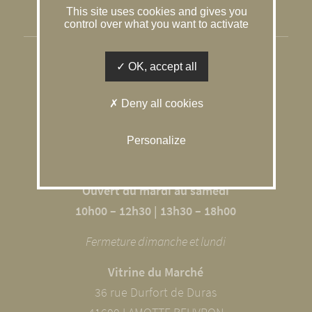
This site uses cookies and gives you
Gestion des cookies
control over what you want to activate
SOLOGNE CONSEIL IMMOBILIER
OK, accept all
L’agence du Caquetoire
Deny all cookies
10 RUE DU GÂTINAIS
41600 SOUVIGNY EN SOLOGNE
Personalize
02 54 98 68 09
Ouvert du mardi au samedi
10h00 – 12h30 | 13h30 – 18h00
Fermeture dimanche et lundi
Vitrine du Marché
36 rue Durfort de Duras