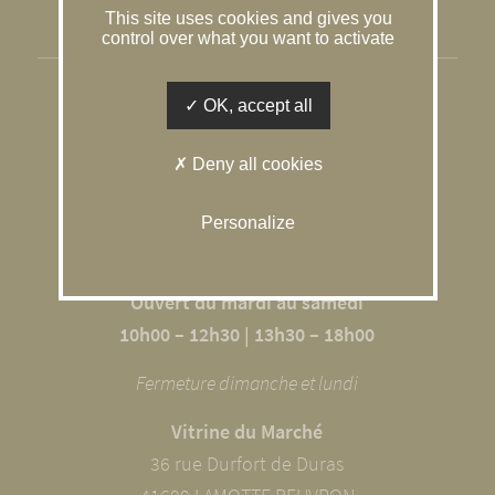
This site uses cookies and gives you
Gestion des cookies
control over what you want to activate
SOLOGNE CONSEIL IMMOBILIER
OK, accept all
L’agence du Caquetoire
Deny all cookies
10 RUE DU GÂTINAIS
41600 SOUVIGNY EN SOLOGNE
Personalize
02 54 98 68 09
Ouvert du mardi au samedi
10h00 – 12h30 | 13h30 – 18h00
Fermeture dimanche et lundi
Vitrine du Marché
36 rue Durfort de Duras