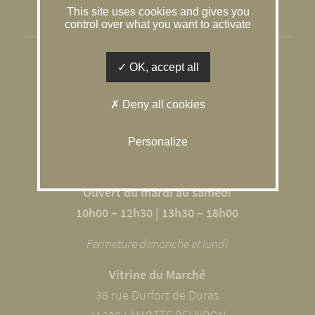
This site uses cookies and gives you
Gestion des cookies
control over what you want to activate
SOLOGNE CONSEIL IMMOBILIER
OK, accept all
L’agence du Caquetoire
Deny all cookies
10 RUE DU GÂTINAIS
41600 SOUVIGNY EN SOLOGNE
Personalize
02 54 98 68 09
Ouvert du mardi au samedi
10h00 – 12h30 | 13h30 – 18h00
Fermeture dimanche et lundi
Vitrine du Marché
36 rue Durfort de Duras