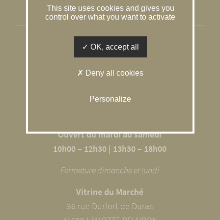
This site uses cookies and gives you
Gestion des cookies
control over what you want to activate
SOLOGNE CONSEIL IMMOBILIER
OK, accept all
L’agence du Caquetoire
Deny all cookies
10 RUE DU GÂTINAIS
41600 SOUVIGNY EN SOLOGNE
Personalize
02 54 98 68 09
Ouvert du mardi au samedi
10h00 – 12h30 | 13h30 – 18h00
Fermeture dimanche et lundi
Vitrine du Marché
36 rue Durfort de Duras