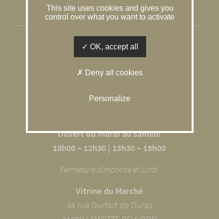
This site uses cookies and gives you
Gestion des cookies
control over what you want to activate
SOLOGNE CONSEIL IMMOBILIER
OK, accept all
L’agence du Caquetoire
Deny all cookies
10 RUE DU GÂTINAIS
41600 SOUVIGNY EN SOLOGNE
Personalize
02 54 98 68 09
Ouvert du mardi au samedi
10h00 – 12h30 | 13h30 – 18h00
Fermeture dimanche et lundi
Vitrine du Marché
36 rue Durfort de Duras