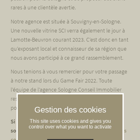
rares à une clientèle avertie.
Notre agence est située à Souvigny-en-Sologne.
Une nouvelle vitrine SCI verra également le jour à
Lamotte-Beuvron courant 2023. C’est donc en tant
qu’exposant local et connaisseur de sa région que
nous avons participé à ce grand rassemblement.
Nous tenions à vous remercier pour votre passage
à notre stand lors du Game Fair 2022. Toute
l’équipe de l’agence Sologne Conseil Immobilier
reste à votre service et vous donne rendez-vous
pour la prochaine édition du Game Fair 2023.
Si vous n’avez pas pu être présent et que vous
This site uses cookies and gives you
control over what you want to activate
souhaitez nous rencontrer,
n’hésitez pas à nous
contacter via notre site internet
.