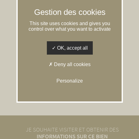
Consommation énergetique :
261
Émission gaz :
8
This site uses cookies and gives you
control over what you want to activate
Consommation
Emissions de gaz à effet
énergetique
de serre (GES)
logement économe
Faible émission de GES
OK, accept all
B
Deny all cookies
E
logement énergivore
Personalize
Unité de mesure :
Forte émission de GES
KWhEP/m².an
Unité de mesure :
KgeqCO2/m².an
JE SOUHAITE VISITER ET OBTENIR DES
INFORMATIONS SUR CE BIEN