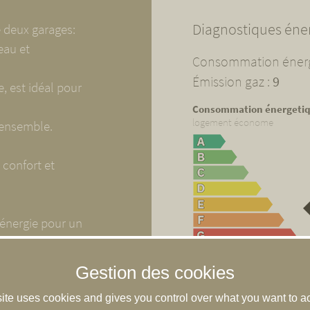
Diagnostiques éne
 deux garages:
eau et
Consommation énerg
Émission gaz :
9
, est idéal pour
Consommation énergeti
logement économe
'ensemble.
 confort et
énergie pour un
r an. Prix moyens
logement énergivore
bonnements
Unité de mesure : KWhEP/m²
site uses cookies and gives you control over what you want to ac