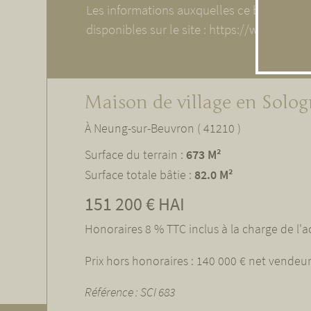
Les informations auxquelles ce bien est e
disponibles sur le site : https://www.geori
Maison de village en Solo
À Neung-sur-Beuvron ( 41210 )
Surface du terrain :
673 M²
Surface totale bâtie :
82.0 M²
151 200 € HAI
Honoraires 8 % TTC inclus à la charge de l'
Prix hors honoraires : 140 000 € net vendeu
Référence : SCI 683