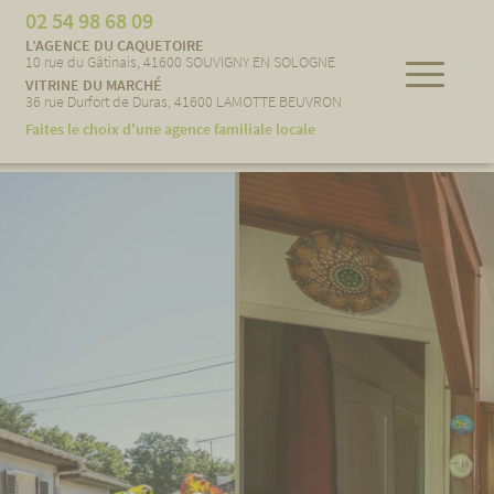
02 54 98 68 09
L’AGENCE DU CAQUETOIRE
10 rue du Gâtinais, 41600 SOUVIGNY EN SOLOGNE
VITRINE DU MARCHÉ
36 rue Durfort de Duras, 41600 LAMOTTE BEUVRON
Faites le choix d'une agence familiale locale