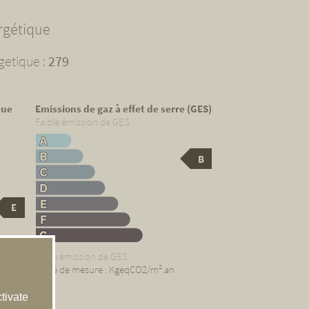
rgétique
etique :
279
que
Emissions de gaz à effet de serre (GES)
Faible émission de GES
B
E
Forte émission de GES
.an
Unité de mesure : KgeqCO2/m².an
tivate