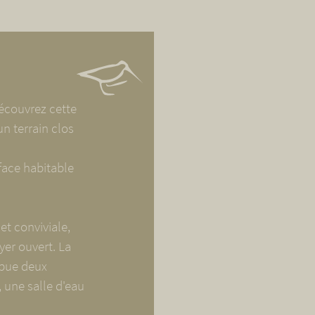
écouvrez cette
n terrain clos
rface habitable
et conviviale,
yer ouvert. La
ibue deux
 une salle d'eau