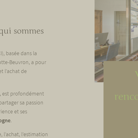
 qui sommes
I), basée dans la
tte-Beuvron, a pour
et l’achat de
, est profondément
renc
 partager sa passion
rience et ses
logne
.
, l’achat, l’estimation