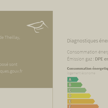
e Theillay,
Diagnostiques éne
Consommation énerg
Émission gaz :
DPE e
xposé sont
Consommation énergeti
sques.gouv.fr
logement économe