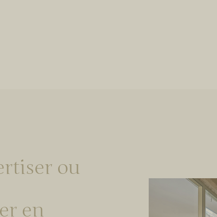
ertiser ou
er en