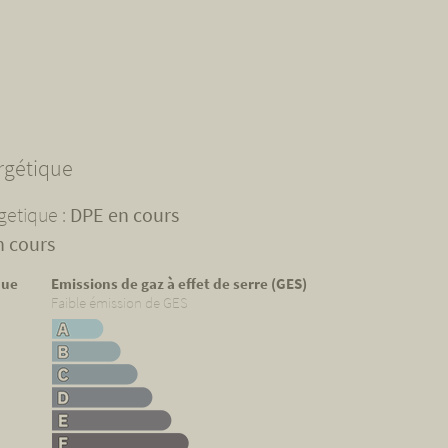
rgétique
etique :
DPE en cours
n cours
que
Emissions de gaz à effet de serre (GES)
Faible émission de GES