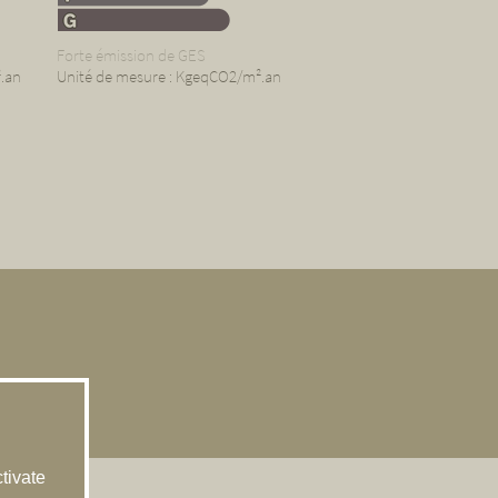
Forte émission de GES
.an
Unité de mesure : KgeqCO2/m².an
tivate