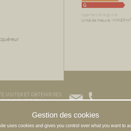
logement énergivore
Unité de mesure : KWhEP/m²
acquéreur
r
E VISITER ET OBTENIR DES
ONS SUR CE BIEN
site uses cookies and gives you control over what you want to ac